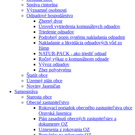
Správa cintorína
Významné osobnosti
Odpadové hospodárstvo
Zberný dvor
Úroveň vytriedenia komunálnych odpadov
Triedenie odpadov
Podrobný popis systému nakladania odpadmi
Nakladanie a likvidácia odpadových vôd zo
žúmp
NATUR-PACK - ako triediť odpad
Ročný výkaz o komunálnom odpade
Vývoz odpadov
Zber polystyrénu
Štatút obce
Územný plán obce
Noviny Jaseničan
Samospráva
Starosta obce
Obecné zastupiteľstvo
Rokovací poriadok obecného zastupiteľstva obce
Oravská Jasenica
Plán zasadnutí obecných zastupiteľsiev a
dokumenty OZ
Uznesenia z rokovania OZ
Pozvánky na rokovanie OZ