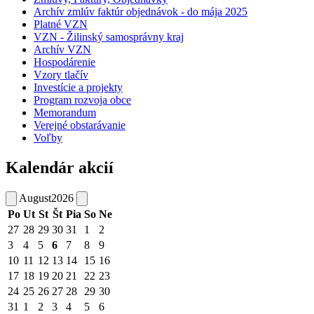
Archív zmlúv faktúr objednávok - do mája 2025
Platné VZN
VZN - Žilinský samosprávny kraj
Archív VZN
Hospodárenie
Vzory tlačív
Investície a projekty
Program rozvoja obce
Memorandum
Verejné obstarávanie
Voľby
Kalendár akcií
August
2026
Po
Ut
St
Št
Pia
So
Ne
27
28
29
30
31
1
2
3
4
5
6
7
8
9
10
11
12
13
14
15
16
17
18
19
20
21
22
23
24
25
26
27
28
29
30
31
1
2
3
4
5
6