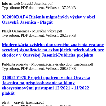
Info na web Oravská Jasenica.pdf
Typ súboru: PDF dokument, Veľkosť: 137,03 kB
302090DAF4 Riešenie migračných výziev v obci
Oravská Jasenica - Plagát
Plagát Or.Jasenica - Migračná výzva.pdf
Typ súboru: PDF dokument, Veľkosť: 262,39 kB
Modernizácia zvislého dopravného značenia vrátane
svetelnej signalizácie na existujúcich priechodoch pre
chodcov v Oravskej Jasenici-Publicita projektu
Publicita projektu - Modernizácia zvislého dopr. značenia.pdf
Typ súboru: PDF dokument, Veľkosť: 268,37 kB
310021Y979 Projekt opatrení v obci Oravská
Jasenica na prispôsobovanie sa klímy
ekosystémovými prístupmi 12/2021 - 11/2022 ,
plakát
plagt_-_oravsk_jasenica.pdf