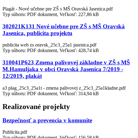
Plagát - Nové učebne pre ZŠ s MŠ Oravská Jasenica.pdf
Typ súboru: PDF dokument, Veľkosť: 227,86 kB
302021K131 Nové učebne pre ZŠ s MŠ Oravská
Jasenica, publicita projektu
publicita web zs oravsk_25c3_25a1 jasenica.pdf
Typ súboru: PDF dokument, Veľkosť: 428,74 kB
310041P623 Zmena palivovej základne v ZŠ s MŠ
M.Hamuljaka v obci Oravská Jasenica 7/2019 -
12/2019, plakát
a3 plag_25c3_25a1t - zmena palivovej z_25c3_25a1kladne.pdf
Typ súboru: PDF dokument, Veľkosť: 314,94 kB
Realizované projekty
Bezpečnosť a prevencia v komunite
Publicita.pdf
Typ súboru: PDF dokument, Veľkosť: 156,58 kB