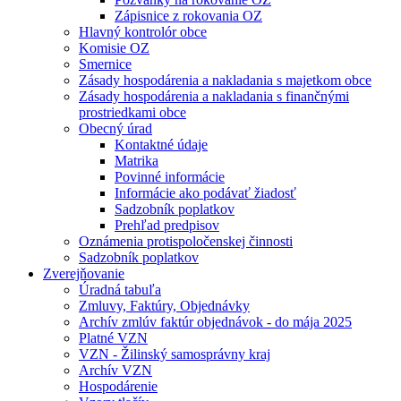
Zápisnice z rokovania OZ
Hlavný kontrolór obce
Komisie OZ
Smernice
Zásady hospodárenia a nakladania s majetkom obce
Zásady hospodárenia a nakladania s finančnými
prostriedkami obce
Obecný úrad
Kontaktné údaje
Matrika
Povinné informácie
Informácie ako podávať žiadosť
Sadzobník poplatkov
Prehľad predpisov
Oznámenia protispoločenskej činnosti
Sadzobník poplatkov
Zverejňovanie
Úradná tabuľa
Zmluvy, Faktúry, Objednávky
Archív zmlúv faktúr objednávok - do mája 2025
Platné VZN
VZN - Žilinský samosprávny kraj
Archív VZN
Hospodárenie