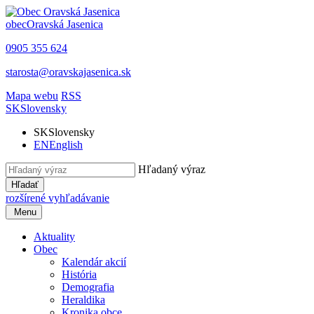
obec
Oravská Jasenica
0905 355 624
starosta@oravskajasenica.sk
Mapa webu
RSS
SK
Slovensky
SK
Slovensky
EN
English
Hľadaný výraz
Hľadať
rozšírené vyhľadávanie
Menu
Aktuality
Obec
Kalendár akcií
História
Demografia
Heraldika
Kronika obce