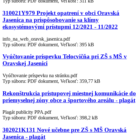
Typ súboru: PDF dokument, Veľkosť: 311 kB
310021Y979 Projekt opatrení v obci Oravská
Jasenica na prispôsobovanie sa klímy
ekosystémovými prístupmi 12/2021 - 11/2022
info_na_web_oravsk_jasenica.pdf
Typ súboru: PDF dokument, Veľkosť: 395 kB
Vyúčtovanie príspevku Telocvičňa pri ZŠ s MŠ v
Oravskej Jasenici
Vyúčtovanie príspevku na stránku.pdf
Typ súboru: PDF dokument, Veľkosť: 359,77 kB
Rekonštrukcia prístupovej miestnej komunikácie do
priemyselnej zóny obce a športového areálu - plagát
Plagát publicity PPA.pdf
Typ súboru: PDF dokument, Veľkosť: 398,2 kB
302021K131 Nové učebne pre ZŠ s MŠ Oravská
Jasenica - plagát