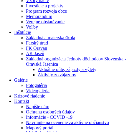
Vzory tlačív
Investície a projekty
Program rozvoja obce
Memorandum
Verejné obstarávanie
Voľby
Inštitúcie
Základná a materská škola
Farský úrad
FK Oravan
AK Jaseň
Základná organizácia Jednoty dôchodcov Slovenska -
Oravská Jasenica
Aktuálne púte, zájazdy a výlety
Aktivity zo zájazdov
Galérie
Fotogaléria
Videogaléria
Krízové riadenie
Kontakt
Napíšte nám
Ochrana osobných údajov
Informácie - COVID -19
Navrhnite na ocenenie za aktívne občianstvo
Mapový portál