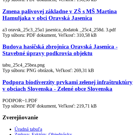
Zmena palivovej základne v ZŠ s MŠ Martina
Hamuljaka v obci Oravská Jasenica
a3 oravsk_25c3_25a1 jasenica_dodatok _25c4_258d. 3.pdf
Typ súboru: PDF dokument, Veľkosť: 310,58 kB
Budova hasičská zbrojnica Oravská Jasenica -
Stavebné úpravy podkrovia objektu
tabu_25c4_25bea.png
Typ súboru: PNG obrázok, Veľkosť: 269,31 kB
Podpora biodiverzity prvkami zelenej infraštruktúry
v obciach Slovenska - Zelené obce Slovenska
PODPOR~1.PDF
Typ súboru: PDF dokument, Veľkosť: 219,71 kB
Zverejňovanie
Úradná tabuľa
Zmluvy, Faktúry, Objednávky