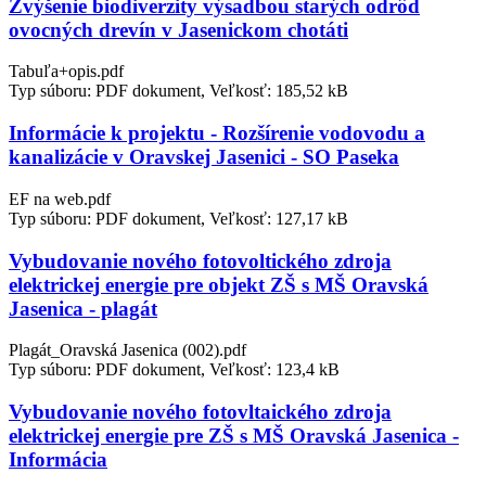
Zvýšenie biodiverzity výsadbou starých odrôd
ovocných drevín v Jasenickom chotáti
Tabuľa+opis.pdf
Typ súboru: PDF dokument, Veľkosť: 185,52 kB
Informácie k projektu - Rozšírenie vodovodu a
kanalizácie v Oravskej Jasenici - SO Paseka
EF na web.pdf
Typ súboru: PDF dokument, Veľkosť: 127,17 kB
Vybudovanie nového fotovoltického zdroja
elektrickej energie pre objekt ZŠ s MŠ Oravská
Jasenica - plagát
Plagát_Oravská Jasenica (002).pdf
Typ súboru: PDF dokument, Veľkosť: 123,4 kB
Vybudovanie nového fotovltaického zdroja
elektrickej energie pre ZŠ s MŠ Oravská Jasenica -
Informácia