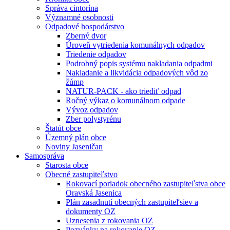
Správa cintorína
Významné osobnosti
Odpadové hospodárstvo
Zberný dvor
Úroveň vytriedenia komunálnych odpadov
Triedenie odpadov
Podrobný popis systému nakladania odpadmi
Nakladanie a likvidácia odpadových vôd zo
žúmp
NATUR-PACK - ako triediť odpad
Ročný výkaz o komunálnom odpade
Vývoz odpadov
Zber polystyrénu
Štatút obce
Územný plán obce
Noviny Jaseničan
Samospráva
Starosta obce
Obecné zastupiteľstvo
Rokovací poriadok obecného zastupiteľstva obce
Oravská Jasenica
Plán zasadnutí obecných zastupiteľsiev a
dokumenty OZ
Uznesenia z rokovania OZ
Pozvánky na rokovanie OZ