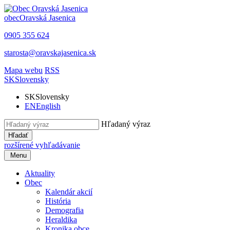
obec
Oravská Jasenica
0905 355 624
starosta@oravskajasenica.sk
Mapa webu
RSS
SK
Slovensky
SK
Slovensky
EN
English
Hľadaný výraz
Hľadať
rozšírené vyhľadávanie
Menu
Aktuality
Obec
Kalendár akcií
História
Demografia
Heraldika
Kronika obce