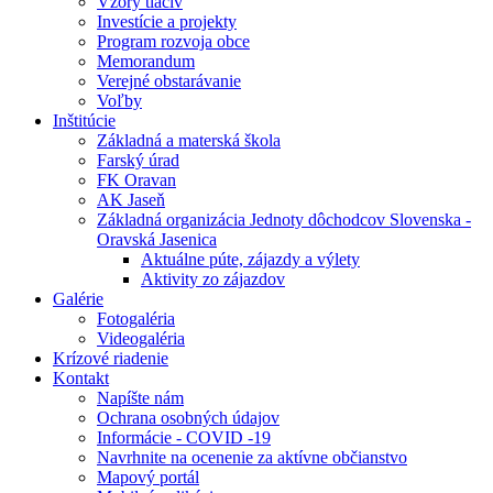
Vzory tlačív
Investície a projekty
Program rozvoja obce
Memorandum
Verejné obstarávanie
Voľby
Inštitúcie
Základná a materská škola
Farský úrad
FK Oravan
AK Jaseň
Základná organizácia Jednoty dôchodcov Slovenska -
Oravská Jasenica
Aktuálne púte, zájazdy a výlety
Aktivity zo zájazdov
Galérie
Fotogaléria
Videogaléria
Krízové riadenie
Kontakt
Napíšte nám
Ochrana osobných údajov
Informácie - COVID -19
Navrhnite na ocenenie za aktívne občianstvo
Mapový portál