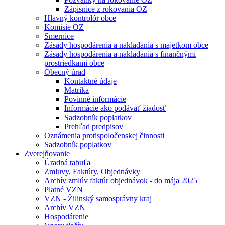
Zápisnice z rokovania OZ
Hlavný kontrolór obce
Komisie OZ
Smernice
Zásady hospodárenia a nakladania s majetkom obce
Zásady hospodárenia a nakladania s finančnými
prostriedkami obce
Obecný úrad
Kontaktné údaje
Matrika
Povinné informácie
Informácie ako podávať žiadosť
Sadzobník poplatkov
Prehľad predpisov
Oznámenia protispoločenskej činnosti
Sadzobník poplatkov
Zverejňovanie
Úradná tabuľa
Zmluvy, Faktúry, Objednávky
Archív zmlúv faktúr objednávok - do mája 2025
Platné VZN
VZN - Žilinský samosprávny kraj
Archív VZN
Hospodárenie