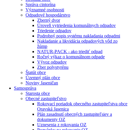
Správa cintorína
Významné osobnosti
Odpadové hospodárstvo
Zberný dvor
Úroveň vytriedenia komunálnych odpadov
Triedenie odpadov
Podrobný popis systému nakladania odpadmi
Nakladanie a likvidácia odpadových vôd zo
žúmp
NATUR-PACK - ako triediť odpad
Ročný výkaz o komunálnom odpade
Vývoz odpadov
Zber polystyrénu
Štatút obce
Územný plán obce
Noviny Jaseničan
Samospráva
Starosta obce
Obecné zastupiteľstvo
Rokovací poriadok obecného zastupiteľstva obce
Oravská Jasenica
Plán zasadnutí obecných zastupiteľsiev a
dokumenty OZ
Uznesenia z rokovania OZ
Pozvánky na rokovanie OZ