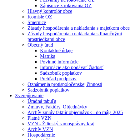
Zápisnice z rokovania OZ
Hlavný kontrolór obce
Komisie OZ
Smernice
Zásady hospodárenia a nakladania s majetkom obce
Zásady hospodárenia a nakladania s finančnými
prostriedkami obce
Obecný úrad
Kontaktné údaje
Matrika
Povinné informácie
Informácie ako podávať žiadosť
Sadzobník poplatkov
Prehľad predpisov
Oznámenia protispoločenskej činnosti
Sadzobník poplatkov
Zverejňovanie
Úradná tabuľa
Zmluvy, Faktúry, Objednávky
Archív zmlúv faktúr objednávok - do mája 2025
Platné VZN
VZN - Žilinský samosprávny kraj
Archív VZN
Hospodárenie