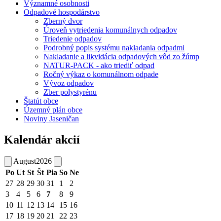
Významné osobnosti
Odpadové hospodárstvo
Zberný dvor
Úroveň vytriedenia komunálnych odpadov
Triedenie odpadov
Podrobný popis systému nakladania odpadmi
Nakladanie a likvidácia odpadových vôd zo žúmp
NATUR-PACK - ako triediť odpad
Ročný výkaz o komunálnom odpade
Vývoz odpadov
Zber polystyrénu
Štatút obce
Územný plán obce
Noviny Jaseničan
Kalendár akcií
August
2026
Po
Ut
St
Št
Pia
So
Ne
27
28
29
30
31
1
2
3
4
5
6
7
8
9
10
11
12
13
14
15
16
17
18
19
20
21
22
23