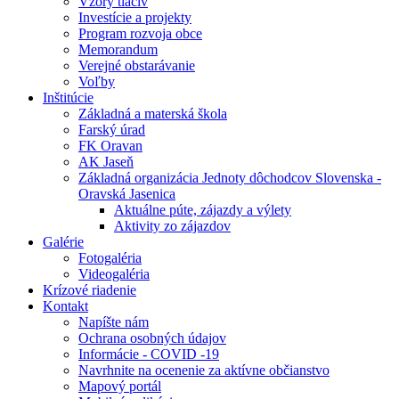
Vzory tlačív
Investície a projekty
Program rozvoja obce
Memorandum
Verejné obstarávanie
Voľby
Inštitúcie
Základná a materská škola
Farský úrad
FK Oravan
AK Jaseň
Základná organizácia Jednoty dôchodcov Slovenska -
Oravská Jasenica
Aktuálne púte, zájazdy a výlety
Aktivity zo zájazdov
Galérie
Fotogaléria
Videogaléria
Krízové riadenie
Kontakt
Napíšte nám
Ochrana osobných údajov
Informácie - COVID -19
Navrhnite na ocenenie za aktívne občianstvo
Mapový portál