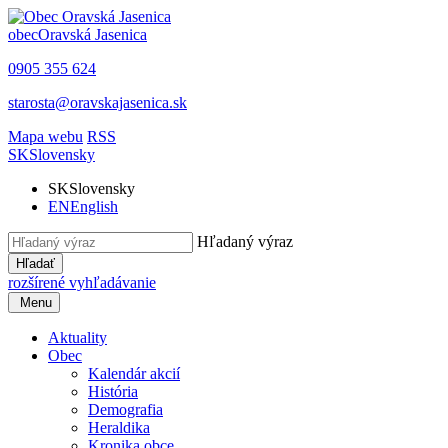
obec
Oravská Jasenica
0905 355 624
starosta@oravskajasenica.sk
Mapa webu
RSS
SK
Slovensky
SK
Slovensky
EN
English
Hľadaný výraz
Hľadať
rozšírené vyhľadávanie
Menu
Aktuality
Obec
Kalendár akcií
História
Demografia
Heraldika
Kronika obce