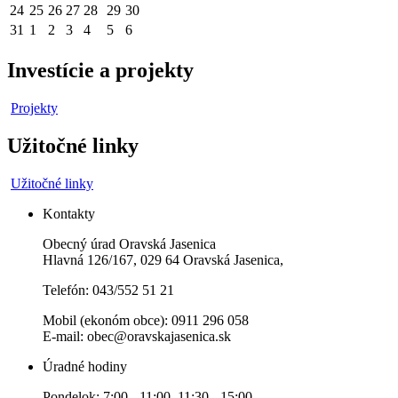
24
25
26
27
28
29
30
31
1
2
3
4
5
6
Investície a projekty
Projekty
Užitočné linky
Užitočné linky
Kontakty
Obecný úrad Oravská Jasenica
Hlavná 126/167, 029 64 Oravská Jasenica,
Telefón: 043/552 51 21
Mobil (ekonóm obce): 0911 296 058
E-mail: obec@oravskajasenica.sk
Úradné hodiny
Pondelok: 7:00 - 11:00 11:30 - 15:00