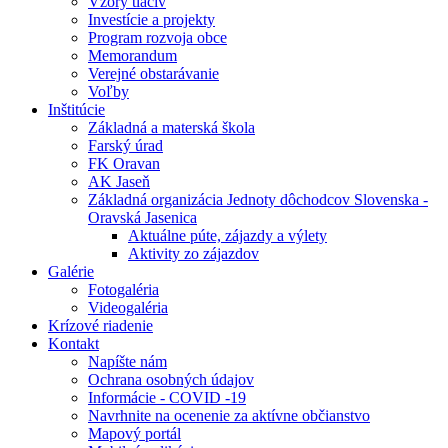
Vzory tlačív
Investície a projekty
Program rozvoja obce
Memorandum
Verejné obstarávanie
Voľby
Inštitúcie
Základná a materská škola
Farský úrad
FK Oravan
AK Jaseň
Základná organizácia Jednoty dôchodcov Slovenska -
Oravská Jasenica
Aktuálne púte, zájazdy a výlety
Aktivity zo zájazdov
Galérie
Fotogaléria
Videogaléria
Krízové riadenie
Kontakt
Napíšte nám
Ochrana osobných údajov
Informácie - COVID -19
Navrhnite na ocenenie za aktívne občianstvo
Mapový portál