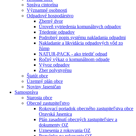
Správa cintorína
Významné osobnosti
Odpadové hospodárstvo
Zberný dvor
Úroveň vytriedenia komunálnych odpadov
Triedenie odpadov
Podrobný popis systému nakladania odpadmi
Nakladanie a likvidácia odpadových vôd zo
žúmp
NATUR-PACK - ako triediť odpad
Ročný výkaz o komunálnom odpade
Vývoz odpadov
Zber polystyrénu
Štatút obce
Územný plán obce
Noviny Jaseničan
Samospráva
Starosta obce
Obecné zastupiteľstvo
Rokovací poriadok obecného zastupiteľstva obce
Oravská Jasenica
Plán zasadnutí obecných zastupiteľsiev a
dokumenty OZ
Uznesenia z rokovania OZ
Pozvánky na rokovanie OZ