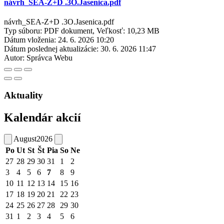
návrh_SEA-Z+D .3O.Jasenica.pdf
návrh_SEA-Z+D .3O.Jasenica.pdf
Typ súboru: PDF dokument, Veľkosť: 10,23 MB
Dátum vloženia:
24. 6. 2026 10:20
Dátum poslednej aktualizácie:
30. 6. 2026 11:47
Autor:
Správca Webu
Aktuality
Kalendár akcií
August
2026
Po
Ut
St
Št
Pia
So
Ne
27
28
29
30
31
1
2
3
4
5
6
7
8
9
10
11
12
13
14
15
16
17
18
19
20
21
22
23
24
25
26
27
28
29
30
31
1
2
3
4
5
6