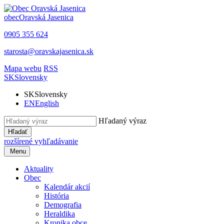
obec
Oravská Jasenica
0905 355 624
starosta@oravskajasenica.sk
Mapa webu
RSS
SK
Slovensky
SK
Slovensky
EN
English
Hľadaný výraz
Hľadať
rozšírené vyhľadávanie
Menu
Aktuality
Obec
Kalendár akcií
História
Demografia
Heraldika
Kronika obce