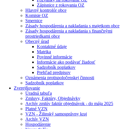
Zápisnice z rokovania OZ
Hlavný kontrolór obce
Komisie OZ
Smernice
Zásady hospodárenia a nakladania s majetkom obce
Zásady hospodárenia a nakladania s finančnými
prostriedkami obce
Obecný úrad
Kontaktné údaje
Matrika
Povinné informácie
Informácie ako podávať žiadosť
Sadzobník poplatkov
Prehľad predpisov
Oznámenia protispoločenskej činnosti
Sadzobník poplatkov
Zverejňovanie
Úradná tabuľa
Zmluvy, Faktúry, Objednávky
Archív zmlúv faktúr objednávok - do mája 2025
Platné VZN
VZN - Žilinský samosprávny kraj
Archív VZN
Hospodárenie